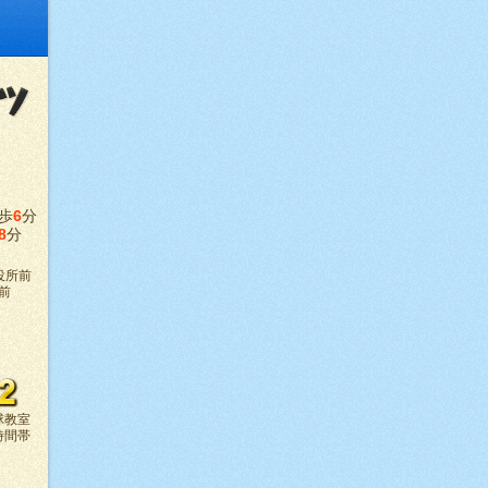
歩
6
分
8
分
役所前
前
球教室
の時間帯