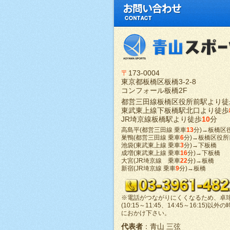
〒
173-0004
東京都板橋区板橋3-2-8
コンフォール板橋2F
都営三田線板橋区役所前駅より徒
東武東上線下板橋駅北口より徒歩
JR埼京線板橋駅より徒歩
10
分
高島平(都営三田線 乗車
13
分)→板橋区
巣鴨(都営三田線 乗車
6
分)→板橋区役所
池袋(東武東上線 乗車
3
分)→下板橋
成増(東武東上線 乗車
16
分)→下板橋
大宮(JR埼京線 乗車
22
分)→板橋
新宿(JR埼京線 乗車
9
分)→板橋
※電話がつながりにくくなるため、卓
(10:15～11:45、14:45～16:15)以外
におかけ下さい。
代表者
：青山 三弦